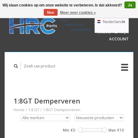
Wij slaan cookies op om onze website te verbeteren. Is dat akkoord?
Ja
Nee
Meer over cookies »
EUR
GBP
Nederlands
WINKELWAGEN
USD
(€0,00)
MIJN
AUD
Deutsch
ACCOUNT
English
1:8GT Demperveren
Home
/
1:8 GT
/
1:8GT Demperveren
Min: €
0
Max: €
10