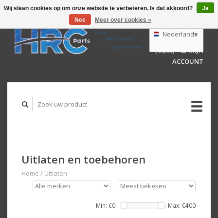
Wij slaan cookies op om onze website te verbeteren. Is dat akkoord?
Ja
Nee
Meer over cookies »
EUR
GBP
Nederlands
WINKELWAGEN
USD
(€0,00)
MIJN
AUD
Deutsch
ACCOUNT
English
Uitlaten en toebehoren
Home
/
Uitlaten
Min: €
0
Max: €
400