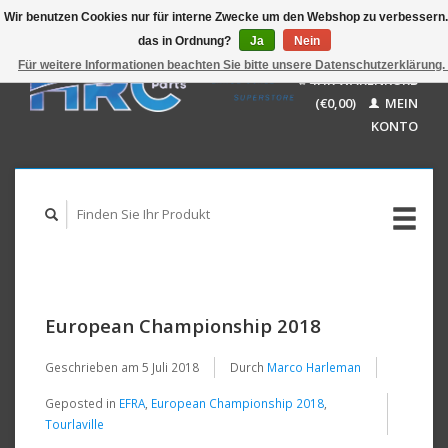
Wir benutzen Cookies nur für interne Zwecke um den Webshop zu verbessern. 
das in Ordnung?
Ja
Nein
EUR
GBP
Für weitere Informationen beachten Sie bitte unsere Datenschutzerklärung.
Deutsch
IHR WARENKORB
USD
Nederlands
(€0,00)
MEIN
AUD
English
KONTO
European Championship 2018
Geschrieben am
5 Juli 2018
Durch
Marco Harleman
Geposted in
EFRA
,
European Championship 2018
,
Tourlaville