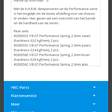
Aantal op voorraad:
0
Met de H.A.R.M. demperveren uit de Performance-serie
is het mogelijk om de beste afstelling voor uw chassis
te vinden. Hier geven we een overzicht van het bereik
en de hardheid van de veren.
Rear axle:
#2003550 1/8 GT Performance Spring, 2.2mm zwart
(hardness 0,52 kgf/mm), 2 pcs.
#2003555 1/8 GT Performance Spring, 2.3mm paars
(hardness 0,54 kgf/mm), 2 pcs.
#2003560 1/8 GT Performance Spring, 2.2mm bruin
(hardness 0,56 kgf/mm), 2 pcs.
#2003562 1/8 GT Performance Spring, 2.3mm grijs
(hardness 0,58 kgf/mm), 2 pcs.
Front axle:
#2003565 1/8 GT Performance Spring, 2.2mm groen
(hardness 0,60 kgf/mm), 2 pcs.
HRC-Parts
#2003570 1/8 GT Performance Spring, 2.2mm wit
Klantenservice
(hardness 0,64 kgf/mm), 2 pcs.
Meer