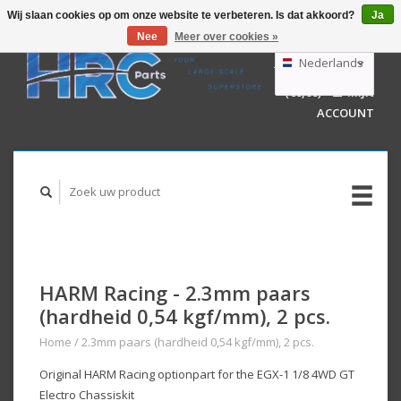
Wij slaan cookies op om onze website te verbeteren. Is dat akkoord?
Ja
Nee
Meer over cookies »
EUR
GBP
Nederlands
WINKELWAGEN
USD
(€0,00)
MIJN
AUD
Deutsch
ACCOUNT
English
HARM Racing - 2.3mm paars
(hardheid 0,54 kgf/mm), 2 pcs.
Home
/
2.3mm paars (hardheid 0,54 kgf/mm), 2 pcs.
Original HARM Racing optionpart for the EGX-1 1/8 4WD GT
Electro Chassiskit