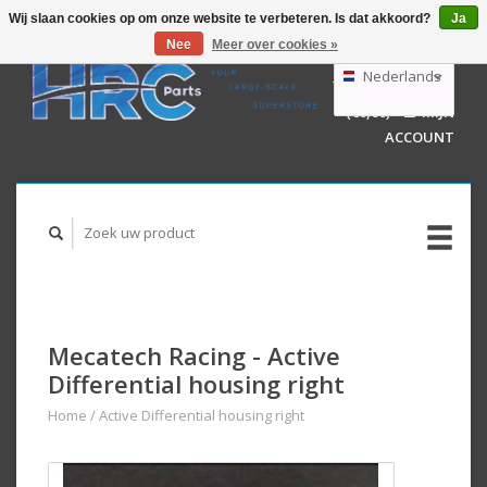
Wij slaan cookies op om onze website te verbeteren. Is dat akkoord?
Ja
Nee
Meer over cookies »
EUR
GBP
Nederlands
WINKELWAGEN
USD
(€0,00)
MIJN
AUD
Deutsch
ACCOUNT
English
Mecatech Racing - Active
Differential housing right
Home
/
Active Differential housing right