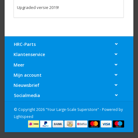
Upgraded versie 2019!
HRC-Parts
Klantenservice
Meer
Mijn account
Nieuwsbrief
Socialmedia
© Copyright 2026 "Your Large-Scale Superstore" - Powered by
Lightspeed