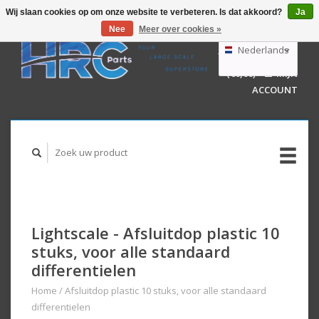
Wij slaan cookies op om onze website te verbeteren. Is dat akkoord?
Ja
Nee
Meer over cookies »
EUR
GBP
Nederlands
WINKELWAGEN
USD
(€0,00)
MIJN
AUD
Deutsch
ACCOUNT
English
Lightscale - Afsluitdop plastic 10
stuks, voor alle standaard
differentielen
Home
/
Afsluitdop plastic 10 stuks, voor alle standaard
differentielen