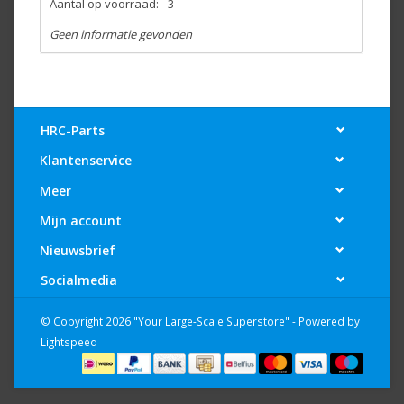
Aantal op voorraad:
3
Geen informatie gevonden
HRC-Parts
Klantenservice
Meer
Mijn account
Nieuwsbrief
Socialmedia
© Copyright 2026 "Your Large-Scale Superstore" - Powered by
Lightspeed