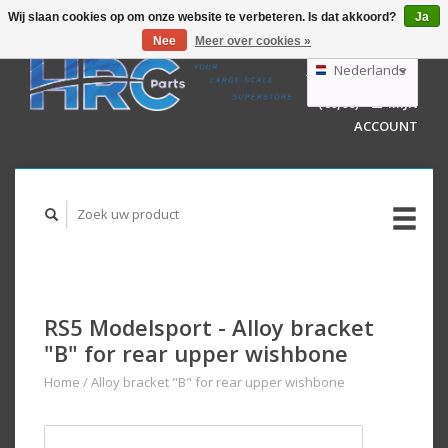
Wij slaan cookies op om onze website te verbeteren. Is dat akkoord?
Ja
Nee
Meer over cookies »
EUR
GBP
Nederlands
WINKELWAGEN
USD
(€0,00)
MIJN
AUD
Deutsch
ACCOUNT
English
RS5 Modelsport - Alloy bracket
"B" for rear upper wishbone
Home
/
Alloy bracket "B" for rear upper wishbone