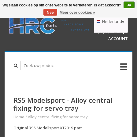
Wij slaan cookies op om onze website te verbeteren. Is dat akkoord?
Ja
Nee
Meer over cookies »
EUR
GBP
Nederlands
WINKELWAGEN
USD
(€0,00)
MIJN
AUD
Deutsch
ACCOUNT
English
RS5 Modelsport - Alloy central
fixing for servo tray
Home
/
Alloy central fixing for servo tray
Original RS5 Modellsport XT2019 part