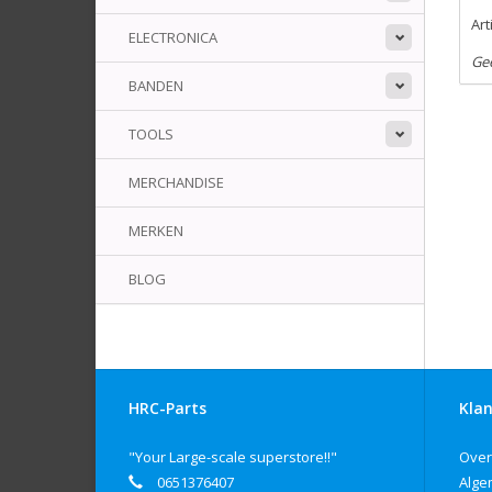
Ar
ELECTRONICA
Ge
BANDEN
TOOLS
MERCHANDISE
MERKEN
BLOG
HRC-Parts
Klan
"Your Large-scale superstore!!"
Over
0651376407
Alge