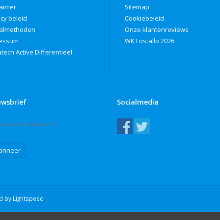
laimer
Sitemap
acy beleid
Cookiebeleid
almethoden
Onze klantenreviews
ressum
WK Lostallo 2026
tech Active Differentieel
uwsbrief
Socialmedia
onneer
ed by
Lightspeed