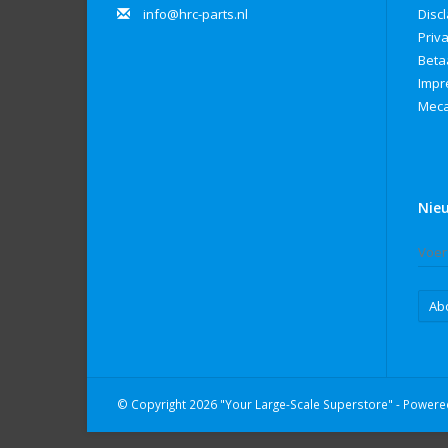
info@hrc-parts.nl
Disc
Priv
Beta
Imp
Meca
Nie
Ab
© Copyright 2026 "Your Large-Scale Superstore" - Power