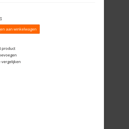
t
en aan winkelwagen
t product
 toevoegen
vergelijken