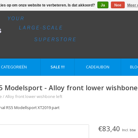
kies op om onze website te verbeteren. Is dat akkoord?
Ja
Nee
Meer 
E CATEGORIEËN
SALE !!!
CADEAUBON
BLO
5 Modelsport - Alloy front lower wishbone 
e
/
Alloy front lower wishbone left
inal RS5 Modellsport XT2019 part
€83,40
Incl. btw