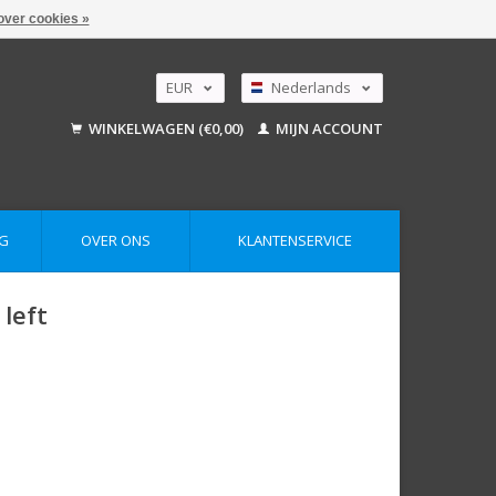
over cookies »
EUR
Nederlands
GBP
Deutsch
WINKELWAGEN (€0,00)
MIJN ACCOUNT
English
USD
AUD
G
OVER ONS
KLANTENSERVICE
left