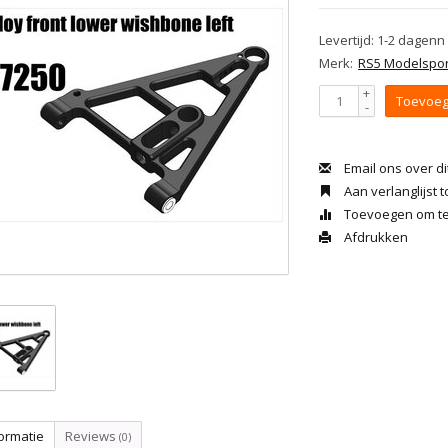
Levertijd: 1-2 dagenn
Merk:
RS5 Modelspor
+
Toevoeg
-
Email ons over di
Aan verlanglijst
Toevoegen om te 
Afdrukken
ormatie
Reviews
(0)