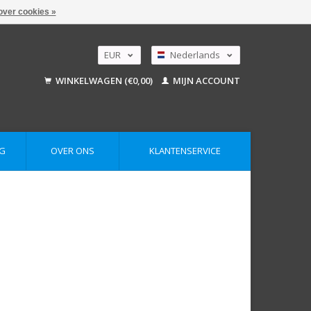
over cookies »
EUR
Nederlands
GBP
Deutsch
WINKELWAGEN (€0,00)
MIJN ACCOUNT
English
USD
AUD
G
OVER ONS
KLANTENSERVICE