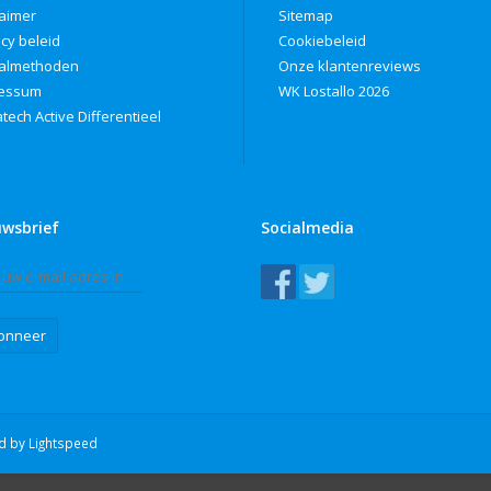
laimer
Sitemap
acy beleid
Cookiebeleid
almethoden
Onze klantenreviews
ressum
WK Lostallo 2026
tech Active Differentieel
uwsbrief
Socialmedia
onneer
ed by
Lightspeed