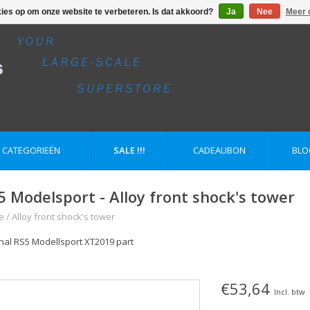
kies op om onze website te verbeteren. Is dat akkoord?
Ja
Nee
Meer 
E CATEGORIEËN
SALE !!!
CADEAUBON
BLO
5 Modelsport - Alloy front shock's tower
e
/
Alloy front shock's tower
inal RS5 Modellsport XT2019 part
€53,64
Incl. btw