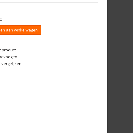
t
en aan winkelwagen
t product
 toevoegen
vergelijken