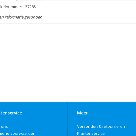
tikelnummer:
37285
en informatie gevonden
tenservice
Meer
 ons
Verzenden & retourneren
mene voorwaarden
Klantenservice