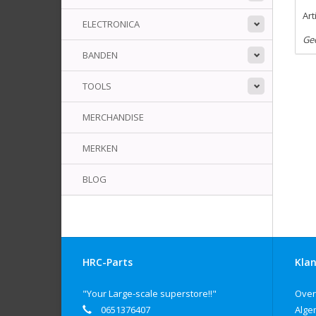
Ar
ELECTRONICA
Ge
BANDEN
TOOLS
MERCHANDISE
MERKEN
BLOG
HRC-Parts
Klan
"Your Large-scale superstore!!"
Over
0651376407
Alge