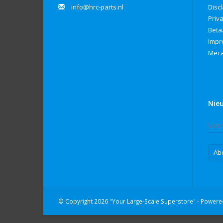
info@hrc-parts.nl
Disc
Priv
Beta
Imp
Meca
Nie
Ab
© Copyright 2026 "Your Large-Scale Superstore" - Power