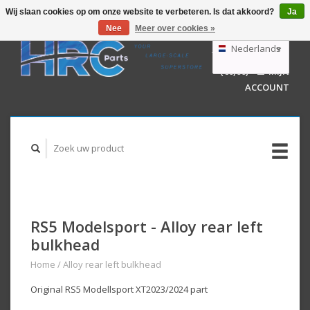
Wij slaan cookies op om onze website te verbeteren. Is dat akkoord?
Ja
Nee
Meer over cookies »
EUR
GBP
Nederlands
WINKELWAGEN
USD
(€0,00)
MIJN
AUD
Deutsch
ACCOUNT
English
RS5 Modelsport - Alloy rear left
bulkhead
Home
/
Alloy rear left bulkhead
Original RS5 Modellsport XT2023/2024 part