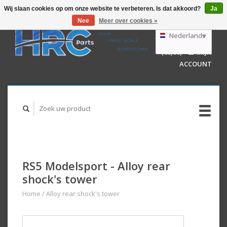
Wij slaan cookies op om onze website te verbeteren. Is dat akkoord?
Ja
Nee
Meer over cookies »
EUR
GBP
Nederlands
WINKELWAGEN
USD
(€0,00)
MIJN
AUD
Deutsch
ACCOUNT
English
RS5 Modelsport - Alloy rear
shock's tower
Home
/
Alloy rear shock's tower