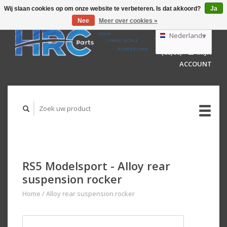
Wij slaan cookies op om onze website te verbeteren. Is dat akkoord?
Ja
Nee
Meer over cookies »
EUR
GBP
Nederlands
WINKELWAGEN
USD
(€0,00)
MIJN
AUD
Deutsch
ACCOUNT
English
RS5 Modelsport - Alloy rear
suspension rocker
Home
/
Alloy rear suspension rocker