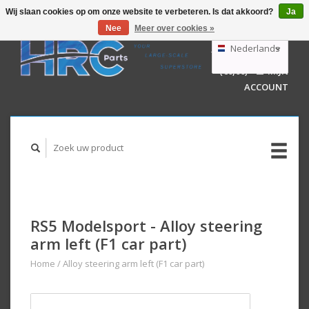
Wij slaan cookies op om onze website te verbeteren. Is dat akkoord?
Ja
Nee
Meer over cookies »
EUR
GBP
Nederlands
WINKELWAGEN
USD
(€0,00)
MIJN
AUD
Deutsch
ACCOUNT
English
RS5 Modelsport - Alloy steering
arm left (F1 car part)
Home
/
Alloy steering arm left (F1 car part)