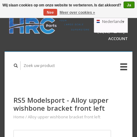
Wij slaan cookies op om onze website te verbeteren. Is dat akkoord?
Ja
Nee
Meer over cookies »
EUR
GBP
Nederlands
WINKELWAGEN
USD
(€0,00)
MIJN
AUD
Deutsch
ACCOUNT
English
RS5 Modelsport - Alloy upper
wishbone bracket front left
Home
/
Alloy upper wishbone bracket front left