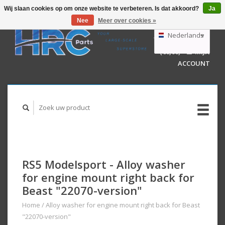
Wij slaan cookies op om onze website te verbeteren. Is dat akkoord?
Ja
Nee
Meer over cookies »
EUR
GBP
Nederlands
WINKELWAGEN
USD
(€0,00)
MIJN
AUD
Deutsch
ACCOUNT
English
RS5 Modelsport - Alloy washer
for engine mount right back for
Beast "22070-version"
Home
/
Alloy washer for engine mount right back for Beast
"22070-version"