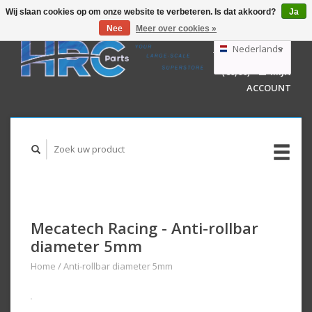
Wij slaan cookies op om onze website te verbeteren. Is dat akkoord?
Ja
Nee
Meer over cookies »
EUR
GBP
Nederlands
WINKELWAGEN
USD
(€0,00)
MIJN
AUD
Deutsch
ACCOUNT
English
Mecatech Racing - Anti-rollbar
diameter 5mm
Home
/
Anti-rollbar diameter 5mm