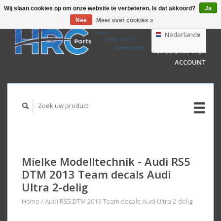
Wij slaan cookies op om onze website te verbeteren. Is dat akkoord?
Ja
Nee
Meer over cookies »
EUR
GBP
Nederlands
WINKELWAGEN
USD
(€0,00)
MIJN
AUD
Deutsch
ACCOUNT
English
Mielke Modelltechnik - Audi RS5
DTM 2013 Team decals Audi
Ultra 2-delig
Home
/
Audi RS5 DTM 2013 Team decals Audi Ultra 2-delig