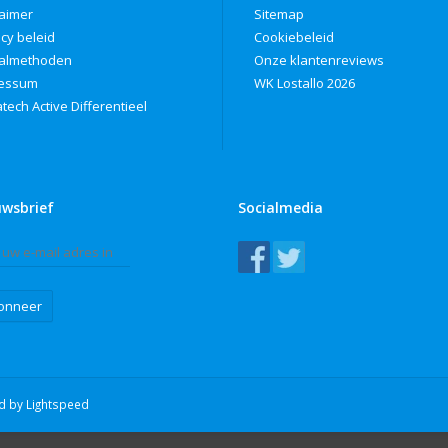
laimer
Sitemap
acy beleid
Cookiebeleid
almethoden
Onze klantenreviews
ressum
WK Lostallo 2026
tech Active Differentieel
uwsbrief
Socialmedia
onneer
ed by
Lightspeed