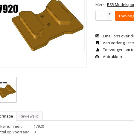
Merk:
RS5 Modelspor
+
Toevoeg
-
Email ons over di
Aan verlanglijst
Toevoegen om te 
Afdrukken
ormatie
Reviews
(0)
tikelnummer:
17920
ntal op voorraad:
0