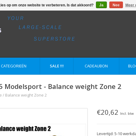
kies op om onze website te verbeteren. Is dat akkoord?
Ja
Nee
Meer 
E CATEGORIEËN
SALE !!!
CADEAUBON
BLO
5 Modelsport - Balance weight Zone 2
e
/
Balance weight Zone 2
€20,62
Incl. btw
Levertijd: 5-10 werk