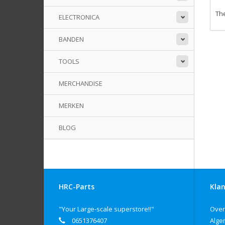
The
ELECTRONICA
BANDEN
TOOLS
MERCHANDISE
MERKEN
BLOG
HRC-Parts
Klan
"Your Large-scale superstore!!"
Over
0651376407
Alge