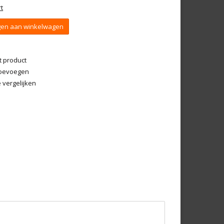
t
en aan winkelwagen
t product
 toevoegen
vergelijken