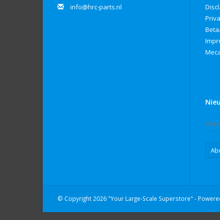
info@hrc-parts.nl
Disc
Priv
Beta
Imp
Meca
Nie
Ab
© Copyright 2026 "Your Large-Scale Superstore" - Power