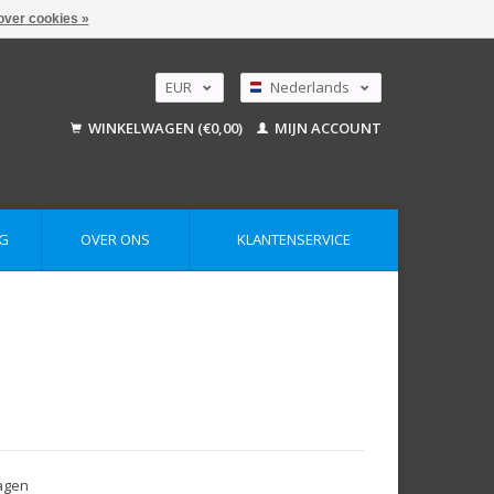
over cookies »
EUR
Nederlands
GBP
Deutsch
WINKELWAGEN (€0,00)
MIJN ACCOUNT
English
USD
AUD
G
OVER ONS
KLANTENSERVICE
dagen