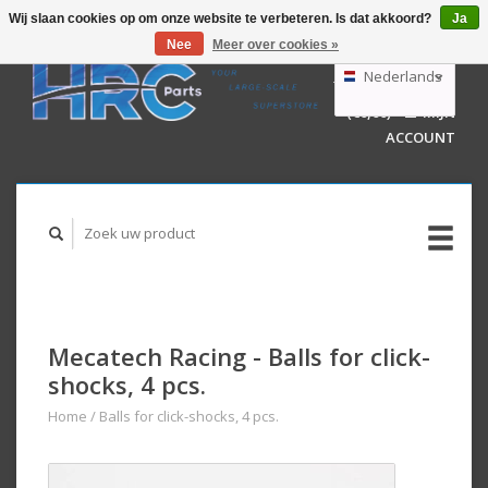
Wij slaan cookies op om onze website te verbeteren. Is dat akkoord?
Ja
Nee
Meer over cookies »
EUR
GBP
Nederlands
WINKELWAGEN
USD
(€0,00)
MIJN
AUD
Deutsch
ACCOUNT
English
Mecatech Racing - Balls for click-
shocks, 4 pcs.
Home
/
Balls for click-shocks, 4 pcs.