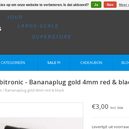
kies op om onze website te verbeteren. Is dat akkoord?
Ja
Nee
Meer 
E CATEGORIEËN
SALE !!!
CADEAUBON
BLO
bitronic - Bananaplug gold 4mm red & bla
e
/
Bananaplug gold 4mm red & black
€3,00
Incl. btw
Levertijd: uit voorraa