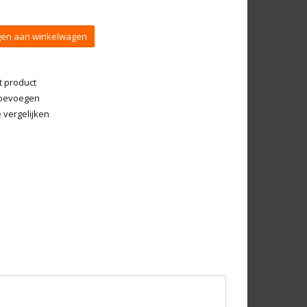
en aan winkelwagen
t product
 toevoegen
vergelijken