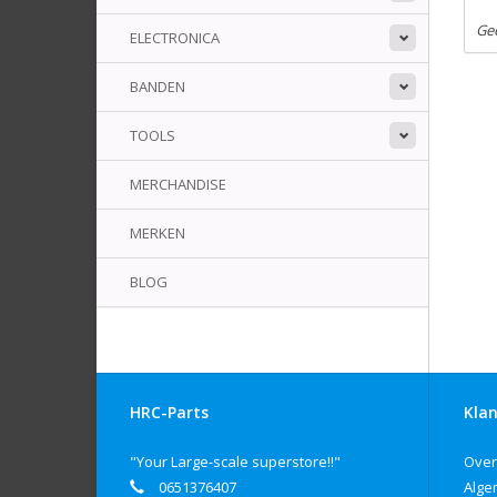
Ge
ELECTRONICA
BANDEN
TOOLS
MERCHANDISE
MERKEN
BLOG
HRC-Parts
Klan
"Your Large-scale superstore!!"
Over
0651376407
Alge