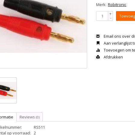
Merk:
Robitronic
+
Toevoeg
-
Email ons over di
Aan verlanglijst
Toevoegen om te 
Afdrukken
ormatie
Reviews
(0)
tikelnummer:
RS511
ntal op voorraad:
2