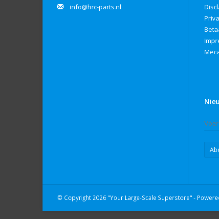
info@hrc-parts.nl
Disc
Priv
Beta
Imp
Meca
Nie
Ab
© Copyright 2026 "Your Large-Scale Superstore" - Power