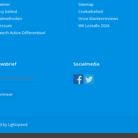
laimer
Sitemap
acy beleid
Cookiebeleid
almethoden
Onze klantenreviews
ressum
WK Lostallo 2026
tech Active Differentieel
uwsbrief
Socialmedia
onneer
ed by
Lightspeed