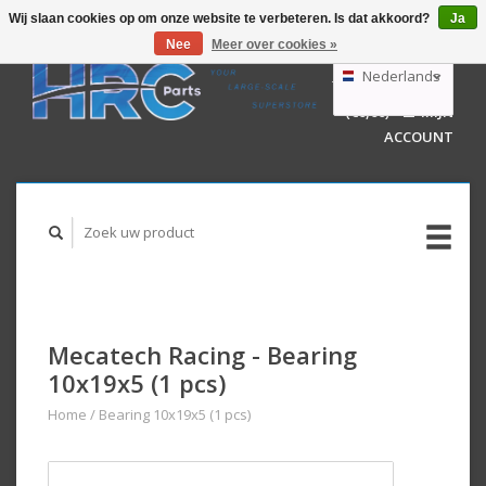
Wij slaan cookies op om onze website te verbeteren. Is dat akkoord?
Ja
Nee
Meer over cookies »
EUR
GBP
Nederlands
WINKELWAGEN
USD
(€0,00)
MIJN
AUD
Deutsch
ACCOUNT
English
Mecatech Racing - Bearing
10x19x5 (1 pcs)
Home
/
Bearing 10x19x5 (1 pcs)