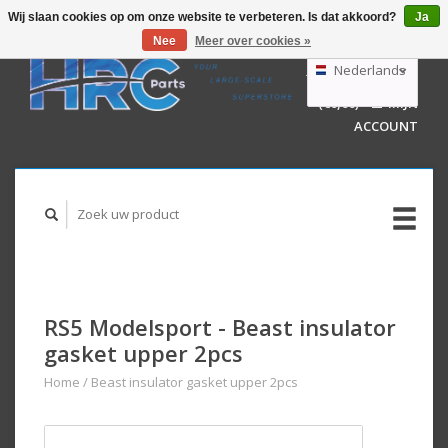
Wij slaan cookies op om onze website te verbeteren. Is dat akkoord?
Ja
Nee
Meer over cookies »
EUR
GBP
Nederlands
WINKELWAGEN
USD
(€0,00)
MIJN
AUD
Deutsch
ACCOUNT
English
RS5 Modelsport - Beast insulator
gasket upper 2pcs
Home
/
Beast insulator gasket upper 2pcs