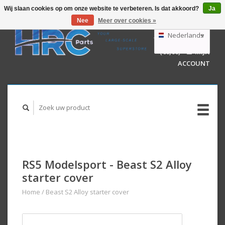
Wij slaan cookies op om onze website te verbeteren. Is dat akkoord?
Ja
Nee
Meer over cookies »
EUR
GBP
Nederlands
WINKELWAGEN
USD
(€0,00)
MIJN
AUD
Deutsch
ACCOUNT
English
RS5 Modelsport - Beast S2 Alloy
starter cover
Home
/
Beast S2 Alloy starter cover