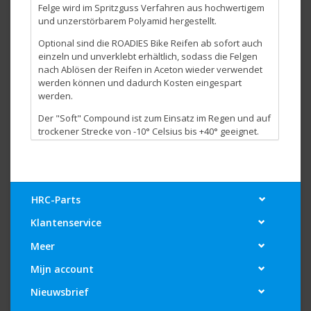
Felge wird im Spritzguss Verfahren aus hochwertigem
und unzerstörbarem Polyamid hergestellt.
Optional sind die ROADIES Bike Reifen ab sofort auch
einzeln und unverklebt erhältlich, sodass die Felgen
nach Ablösen der Reifen in Aceton wieder verwendet
werden können und dadurch Kosten eingespart
werden.
Der "Soft" Compound ist zum Einsatz im Regen und auf
trockener Strecke von -10° Celsius bis +40° geeignet.
Sein optimaler Einsatzbereich liegt zwischen +5° und
20° Celsius.
Der "Pro" Compound"ist zum Einsatz auf trockener
Strecke geeignet und hat seinen optimalen
HRC-Parts
Einsatzbereich von 20° bis 45° Celsius. Insbesondre
staubige und schmutzige Bedingungen liegen ihm
Klantenservice
dabei sehr gut, was ihn zu einem idealen Parkplatz
Meer
Reifen macht.
Die neue ROADIES Felge ist vorne und hinten jeweils
Mijn account
2teilig gefertigt und dadurch ihnen hohl, was sie extrem
Nieuwsbrief
leicht macht. Sie ist in den Farben Weiß und Neon Gelb
erhältlich. Die Felgen sind auch einzeln ohne