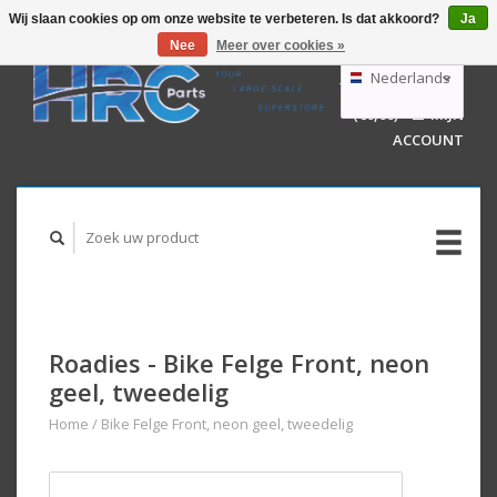
Wij slaan cookies op om onze website te verbeteren. Is dat akkoord?
Ja
Nee
Meer over cookies »
EUR
GBP
Nederlands
WINKELWAGEN
USD
(€0,00)
MIJN
AUD
Deutsch
ACCOUNT
English
Roadies - Bike Felge Front, neon
geel, tweedelig
Home
/
Bike Felge Front, neon geel, tweedelig