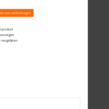
en aan winkelwagen
t product
 toevoegen
vergelijken