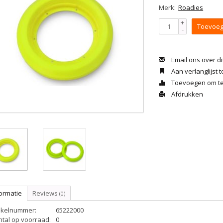
Merk:
Roadies
+
Toevoeg
-
Email ons over di
Aan verlanglijst
Toevoegen om te 
Afdrukken
ormatie
Reviews
(0)
tikelnummer:
65222000
ntal op voorraad:
0