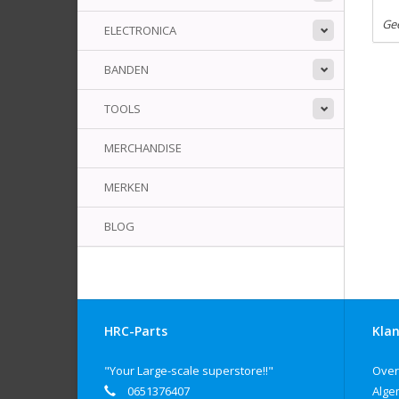
Ge
ELECTRONICA
BANDEN
TOOLS
MERCHANDISE
MERKEN
BLOG
HRC-Parts
Klan
"Your Large-scale superstore!!"
Over
0651376407
Alge