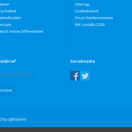
laimer
Sitemap
acy beleid
Cookiebeleid
almethoden
Onze klantenreviews
ressum
WK Lostallo 2026
tech Active Differentieel
uwsbrief
Socialmedia
onneer
ed by
Lightspeed