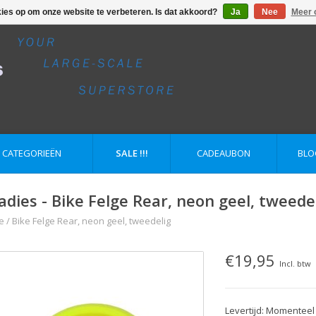
kies op om onze website te verbeteren. Is dat akkoord?
Ja
Nee
Meer 
E CATEGORIEËN
SALE !!!
CADEAUBON
BLO
adies - Bike Felge Rear, neon geel, tweede
e
/
Bike Felge Rear, neon geel, tweedelig
€19,95
Incl. btw
Levertijd: Momenteel