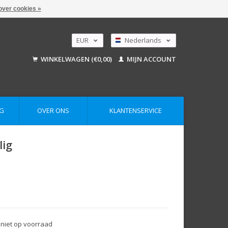
over cookies »
EUR
Nederlands
GBP
Deutsch
WINKELWAGEN (€0,00)
MIJN ACCOUNT
English
USD
AUD
G
OVER ONS
KLANTENSERVICE
lig
 niet op voorraad