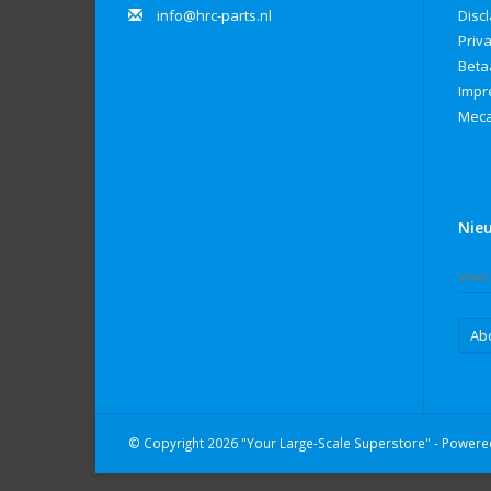
info@hrc-parts.nl
Disc
Priv
Beta
Imp
Meca
Nie
Ab
© Copyright 2026 "Your Large-Scale Superstore" - Power