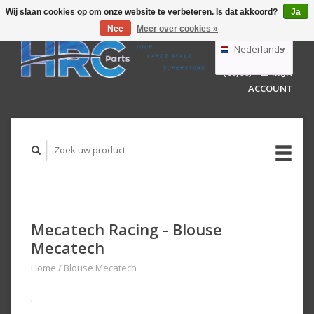
Wij slaan cookies op om onze website te verbeteren. Is dat akkoord?
Ja
Nee
Meer over cookies »
EUR
GBP
Nederlands
WINKELWAGEN
USD
(€0,00)
MIJN
AUD
Deutsch
ACCOUNT
English
Mecatech Racing - Blouse
Mecatech
Home
/
Blouse Mecatech