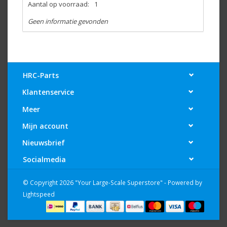
Aantal op voorraad:
1
Geen informatie gevonden
HRC-Parts
Klantenservice
Meer
Mijn account
Nieuwsbrief
Socialmedia
© Copyright 2026 "Your Large-Scale Superstore" - Powered by
Lightspeed