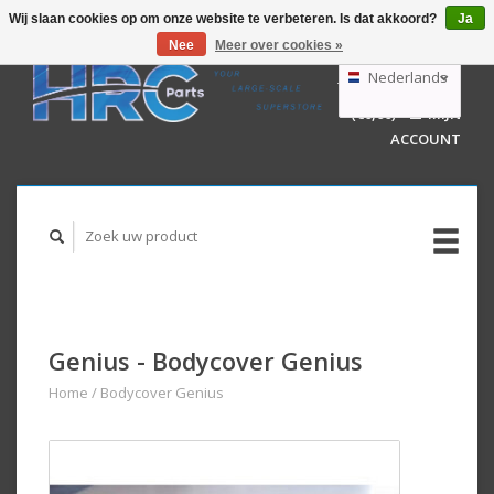
Wij slaan cookies op om onze website te verbeteren. Is dat akkoord?
Ja
Nee
Meer over cookies »
EUR
GBP
Nederlands
WINKELWAGEN
USD
(€0,00)
MIJN
AUD
Deutsch
ACCOUNT
English
Genius - Bodycover Genius
Home
/
Bodycover Genius