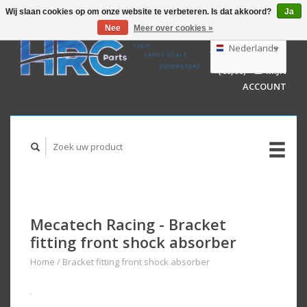
Wij slaan cookies op om onze website te verbeteren. Is dat akkoord?
Ja
Nee
Meer over cookies »
EUR
GBP
Nederlands
WINKELWAGEN
USD
(€0,00)
MIJN
AUD
Deutsch
ACCOUNT
English
Mecatech Racing - Bracket
fitting front shock absorber
Home
/
Bracket fitting front shock absorber