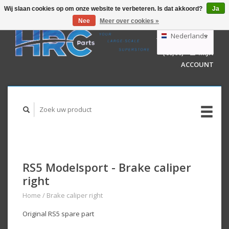
Wij slaan cookies op om onze website te verbeteren. Is dat akkoord?
Ja
Nee
Meer over cookies »
EUR
GBP
Nederlands
WINKELWAGEN
USD
(€0,00)
MIJN
AUD
Deutsch
ACCOUNT
English
RS5 Modelsport - Brake caliper
right
Home
/
Brake caliper right
Original RS5 spare part