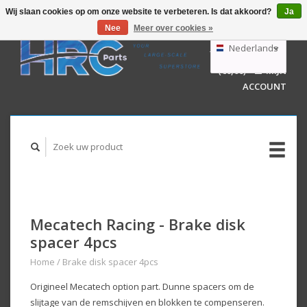
Wij slaan cookies op om onze website te verbeteren. Is dat akkoord?
Ja
Nee
Meer over cookies »
EUR
GBP
Nederlands
WINKELWAGEN
USD
(€0,00)
MIJN
AUD
Deutsch
ACCOUNT
English
Mecatech Racing - Brake disk
spacer 4pcs
Home
/
Brake disk spacer 4pcs
Origineel Mecatech option part. Dunne spacers om de
slijtage van de remschijven en blokken te compenseren.