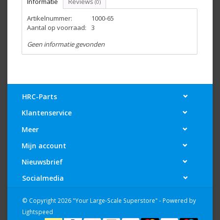
Informatie
Reviews
(0)
Artikelnummer:
1000-65
Aantal op voorraad:
3
Geen informatie gevonden
HRC-Parts
Klantenservice
Meer
Mijn account
Nieuwsbrief
Socialmedia
© Copyright 2026 "Your Large-Scale Superstore" - Powered by
Lightspeed