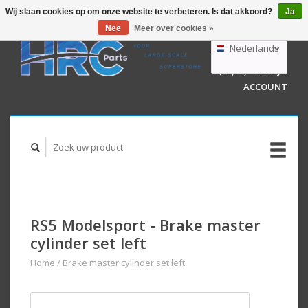
Wij slaan cookies op om onze website te verbeteren. Is dat akkoord?
Ja
Nee
Meer over cookies »
EUR
GBP
Nederlands
WINKELWAGEN
USD
(€0,00)
MIJN
AUD
Deutsch
ACCOUNT
English
RS5 Modelsport - Brake master
cylinder set left
Home
/
Brake master cylinder set left