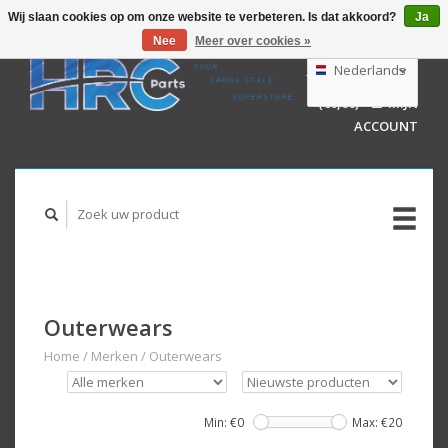
Wij slaan cookies op om onze website te verbeteren. Is dat akkoord?
Ja
Nee
Meer over cookies »
EUR
GBP
Nederlands
WINKELWAGEN
USD
(€0,00)
MIJN
AUD
Deutsch
ACCOUNT
English
Outerwears
Home
/
Merken
/
Outerwears
Min: €
0
Max: €
20