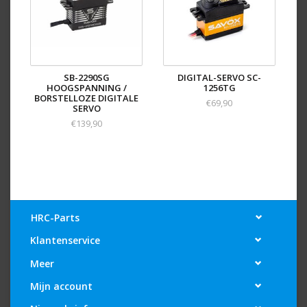
SB-2290SG
DIGITAL-SERVO SC-
HOOGSPANNING /
1256TG
BORSTELLOZE DIGITALE
€69,90
SERVO
€139,90
HRC-Parts
Klantenservice
Meer
Mijn account