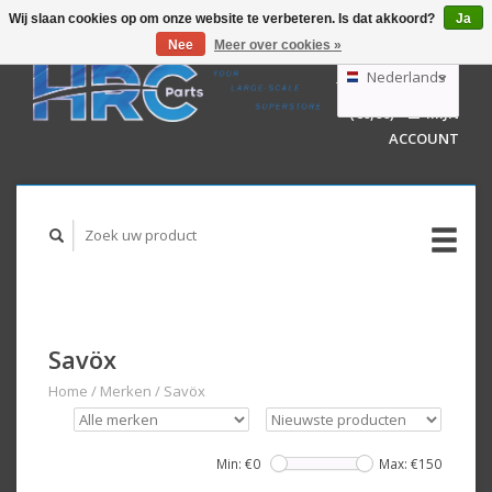
Wij slaan cookies op om onze website te verbeteren. Is dat akkoord?
Ja
Nee
Meer over cookies »
EUR
GBP
Nederlands
WINKELWAGEN
USD
(€0,00)
MIJN
AUD
Deutsch
ACCOUNT
English
Savöx
Home
/
Merken
/
Savöx
Min: €
0
Max: €
150