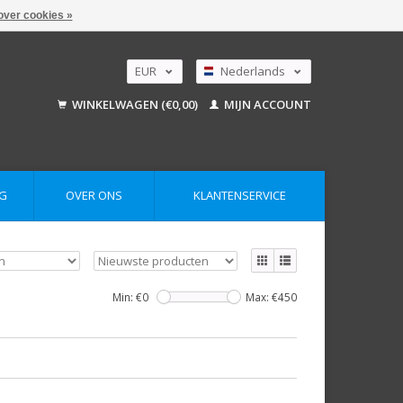
over cookies »
EUR
Nederlands
GBP
Deutsch
WINKELWAGEN (€0,00)
MIJN ACCOUNT
English
USD
AUD
G
OVER ONS
KLANTENSERVICE
Min: €
0
Max: €
450