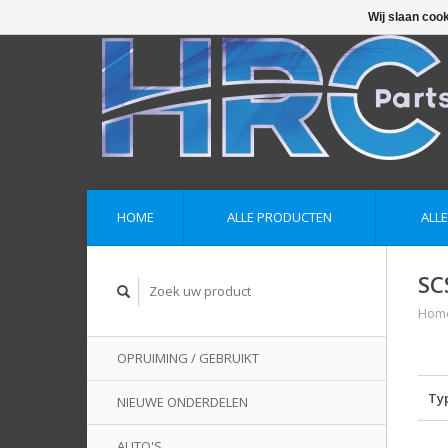
Wij slaan coo
HOME
ALLE PRODUCTEN
ALL
SC
Hom
OPRUIMING / GEBRUIKT
Ty
NIEUWE ONDERDELEN
AUTO'S