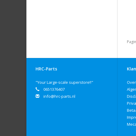
Pagin
HRC-Parts
Klan
"Your Large-scale superstore!!"
Over
0651376407
Alge
info@hrc-parts.nl
Disc
Priv
Beta
Imp
Meca