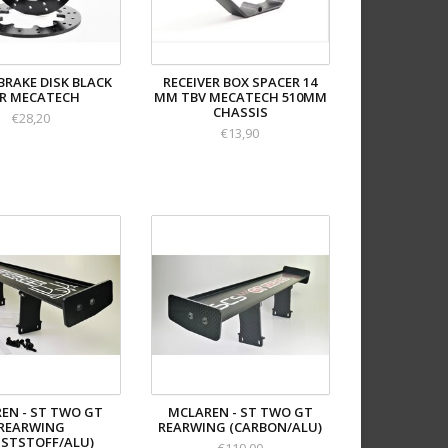
BRAKE DISK BLACK
RECEIVER BOX SPACER 14
R MECATECH
MM TBV MECATECH 510MM
CHASSIS
€28,20
€13,90
EN - ST TWO GT
MCLAREN - ST TWO GT
REARWING
REARWING (CARBON/ALU)
STSTOFF/ALU)