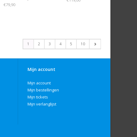
€119,00
€79,90
1
2
3
4
5
10
Mijn account
Mijn account
Mijn bestellingen
Mijn tickets
Mijn verlanglijst