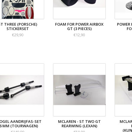
ST THREE (PORSCHE)
FOAM FOR POWER AIRBOX
POWER 
STICKERSET
GT (3 PIECES)
FO
€29,90
€12,90
KOGEL AANDRIJFAS-SET
MCLAREN - ST TWO GT
MCLAR
6 MM (TOURWAGEN)
REARWING (LEXAN)
(KUN