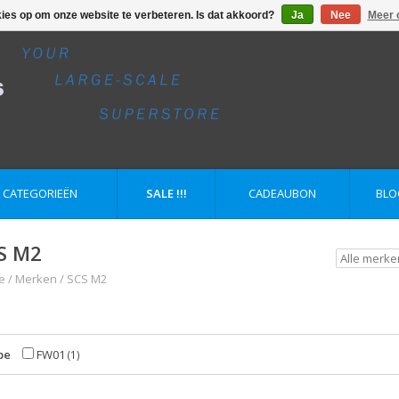
kies op om onze website te verbeteren. Is dat akkoord?
Ja
Nee
Meer 
E CATEGORIEËN
SALE !!!
CADEAUBON
BLO
S M2
e
/
Merken
/
SCS M2
pe
FW01
(1)