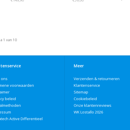
€149,90
€59,00
a 1 van 10
tenservice
Meer
 ons
Verzenden & retourneren
mene voorwaarden
Klantenservice
laimer
Sitemap
acy beleid
Cookiebeleid
almethoden
Onze klantenreviews
ressum
WK Lostallo 2026
tech Active Differentieel