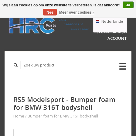
Wij slaan cookies op om onze website te verbeteren. Is dat akkoord?
Ja
Nee
Meer over cookies »
EUR
GBP
Nederlands
WINKELWAGEN
USD
(€0,00)
MIJN
AUD
Deutsch
ACCOUNT
English
RS5 Modelsport - Bumper foam
for BMW 316T bodyshell
Home
/
Bumper foam for BMW 316T bodyshell