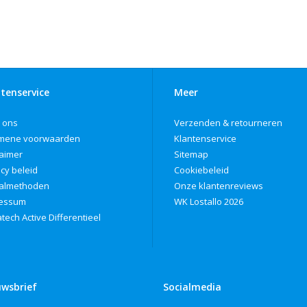
tenservice
Meer
 ons
Verzenden & retourneren
mene voorwaarden
Klantenservice
laimer
Sitemap
acy beleid
Cookiebeleid
almethoden
Onze klantenreviews
ressum
WK Lostallo 2026
tech Active Differentieel
uwsbrief
Socialmedia