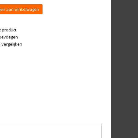
en aan winkelwagen
t product
 toevoegen
vergelijken