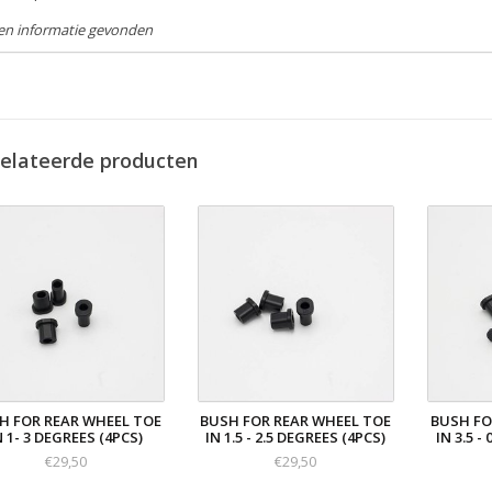
en informatie gevonden
elateerde producten
H FOR REAR WHEEL TOE
BUSH FOR REAR WHEEL TOE
BUSH FO
N 1- 3 DEGREES (4PCS)
IN 1.5 - 2.5 DEGREES (4PCS)
IN 3.5 -
€29,50
€29,50