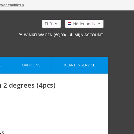
over cookies »
EUR
Nederlands
GBP
Deutsch
WINKELWAGEN (€0,00)
MIJN ACCOUNT
English
USD
AUD
G
OVER ONS
KLANTENSERVICE
n 2 degrees (4pcs)
ng