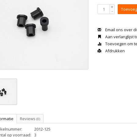
+
Toevoeg
-
Email ons over di
Aan verlanglijst
Toevoegen om te 
Afdrukken
ormatie
Reviews
(0)
tikelnummer:
2012-125
ntal op voorraad:
3