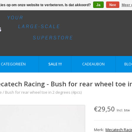
kies op om onze website te verbeteren. Is dat akkoord?
Ja
Nee
Meer 
E CATEGORIEËN
SALE !!!
CADEAUBON
BLO
catech Racing - Bush for rear wheel toe i
e
/
Bush for rear wheel toe in 2 degrees (4pcs)
€29,50
Incl. btw
Merk:
Mecatech Raci