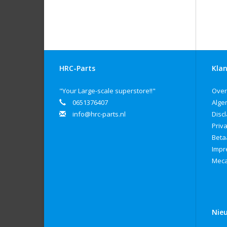
HRC-Parts
Klan
"Your Large-scale superstore!!"
Over
0651376407
Alge
info@hrc-parts.nl
Disc
Priv
Beta
Imp
Meca
Nie