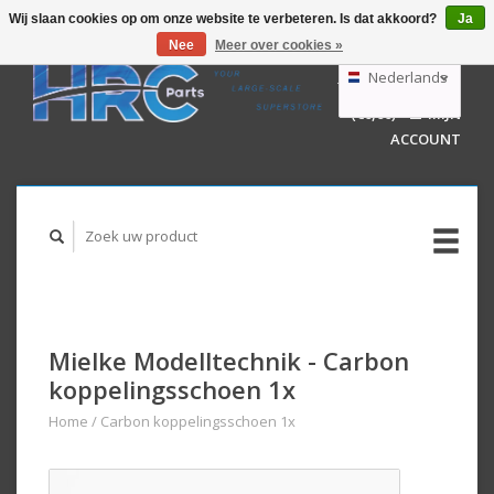
Wij slaan cookies op om onze website te verbeteren. Is dat akkoord?
Ja
Nee
Meer over cookies »
EUR
GBP
Nederlands
WINKELWAGEN
USD
(€0,00)
MIJN
AUD
Deutsch
ACCOUNT
English
Mielke Modelltechnik - Carbon
koppelingsschoen 1x
Home
/
Carbon koppelingsschoen 1x