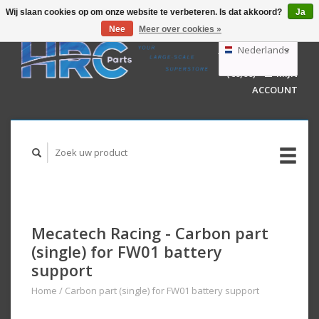
Wij slaan cookies op om onze website te verbeteren. Is dat akkoord?
Ja
Nee
Meer over cookies »
EUR
GBP
Nederlands
WINKELWAGEN
USD
(€0,00)
MIJN
AUD
Deutsch
ACCOUNT
English
Mecatech Racing - Carbon part
(single) for FW01 battery
support
Home
/
Carbon part (single) for FW01 battery support