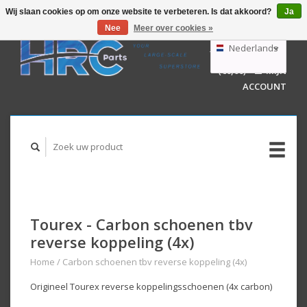
Wij slaan cookies op om onze website te verbeteren. Is dat akkoord?
Ja
Nee
Meer over cookies »
EUR
GBP
Nederlands
WINKELWAGEN
USD
(€0,00)
MIJN
AUD
Deutsch
ACCOUNT
English
Tourex - Carbon schoenen tbv
reverse koppeling (4x)
Home
/
Carbon schoenen tbv reverse koppeling (4x)
Origineel Tourex reverse koppelingsschoenen (4x carbon)