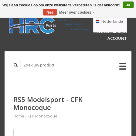
Wij slaan cookies op om onze website te verbeteren. Is dat akkoord?
Ja
Nee
Meer over cookies »
EUR
GBP
Nederlands
WINKELWAGEN
USD
(€0,00)
MIJN
AUD
Deutsch
ACCOUNT
English
RS5 Modelsport - CFK
Monocoque
Home
/
CFK Monocoque