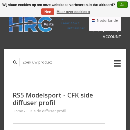
Wij slaan cookies op om onze website te verbeteren. Is dat akkoord?
Ja
Nee
Meer over cookies »
EUR
GBP
Nederlands
WINKELWAGEN
USD
(€0,00)
MIJN
AUD
Deutsch
ACCOUNT
English
RS5 Modelsport - CFK side
diffuser profil
Home
/
CFK side diffuser profil