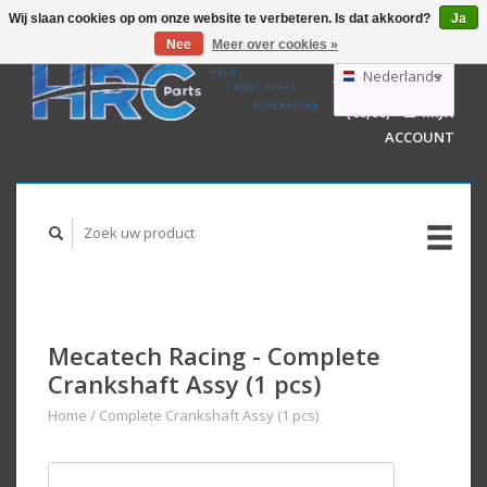
Wij slaan cookies op om onze website te verbeteren. Is dat akkoord?
Ja
Nee
Meer over cookies »
EUR
GBP
Nederlands
WINKELWAGEN
USD
(€0,00)
MIJN
AUD
Deutsch
ACCOUNT
English
Mecatech Racing - Complete
Crankshaft Assy (1 pcs)
Home
/
Complete Crankshaft Assy (1 pcs)