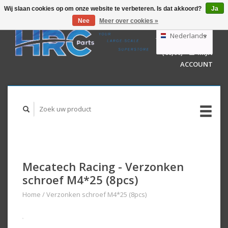
Wij slaan cookies op om onze website te verbeteren. Is dat akkoord?
Ja
Nee
Meer over cookies »
EUR
GBP
Nederlands
WINKELWAGEN
USD
(€0,00)
MIJN
AUD
Deutsch
ACCOUNT
English
Mecatech Racing - Verzonken
schroef M4*25 (8pcs)
Home
/
Verzonken schroef M4*25 (8pcs)