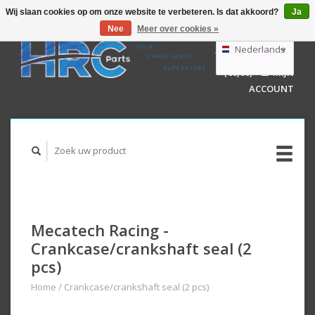
Wij slaan cookies op om onze website te verbeteren. Is dat akkoord?
Ja
Nee
Meer over cookies »
EUR
GBP
Nederlands
WINKELWAGEN
USD
(€0,00)
MIJN
AUD
Deutsch
ACCOUNT
English
Mecatech Racing -
Crankcase/crankshaft seal (2
pcs)
Home
/
Crankcase/crankshaft seal (2 pcs)