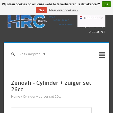
Wij slaan cookies op om onze website te verbeteren. Is dat akkoord?
Ja
Nee
Meer over cookies »
EUR
GBP
Nederlands
WINKELWAGEN
USD
(€0,00)
MIJN
AUD
Deutsch
ACCOUNT
English
Zenoah - Cylinder + zuiger set
26cc
Home
/
Cylinder + zuiger set 26cc