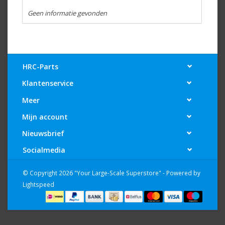
Geen informatie gevonden
HRC-Parts
Klantenservice
Meer
Mijn account
Nieuwsbrief
Socialmedia
© Copyright 2026 "Your Large-Scale Superstore" - Powered by
Lightspeed