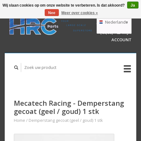
Wij slaan cookies op om onze website te verbeteren. Is dat akkoord?
Ja
Nee
Meer over cookies »
EUR
GBP
Nederlands
WINKELWAGEN
USD
(€0,00)
MIJN
AUD
Deutsch
ACCOUNT
English
Mecatech Racing - Demperstang
gecoat (geel / goud) 1 stk
Home
/
Demperstang gecoat (geel / goud) 1 stk