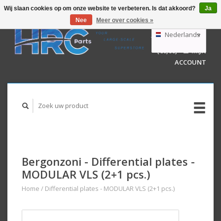
Wij slaan cookies op om onze website te verbeteren. Is dat akkoord?
Ja
Nee
Meer over cookies »
EUR
GBP
Nederlands
WINKELWAGEN
USD
(€0,00)
MIJN
AUD
Deutsch
ACCOUNT
English
Bergonzoni - Differential plates -
MODULAR VLS (2+1 pcs.)
Home
/
Differential plates - MODULAR VLS (2+1 pcs.)