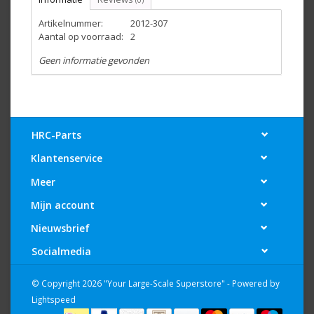
(0)
Artikelnummer:
2012-307
Aantal op voorraad:
2
Geen informatie gevonden
HRC-Parts
Klantenservice
Meer
Mijn account
Nieuwsbrief
Socialmedia
© Copyright 2026 "Your Large-Scale Superstore" - Powered by
Lightspeed