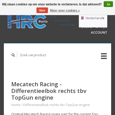
Wij slaan cookies op om onze website te verbeteren. Is dat akkoord?
Ja
Nee
Meer over cookies »
EUR
GBP
Nederlands
WINKELWAGEN
USD
(€0,00)
MIJN
AUD
Deutsch
ACCOUNT
English
Mecatech Racing -
Differentieelbok rechts tbv
TopGun engine
Home
/
Differentieelbok rechts tbv TopGun engine
Original Mecatech Racing spare part for the current Top-