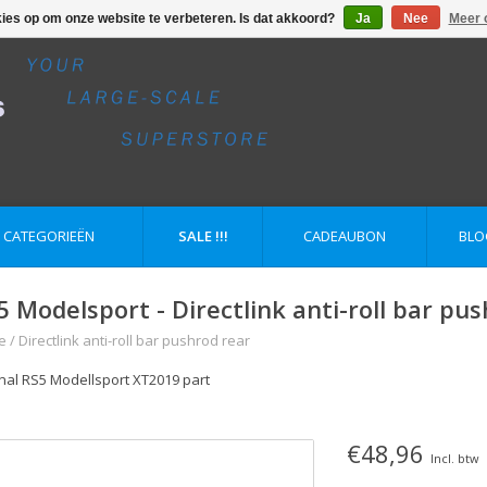
kies op om onze website te verbeteren. Is dat akkoord?
Ja
Nee
Meer 
E CATEGORIEËN
SALE !!!
CADEAUBON
BLO
5 Modelsport - Directlink anti-roll bar pu
e
/
Directlink anti-roll bar pushrod rear
inal RS5 Modellsport XT2019 part
€48,96
Incl. btw