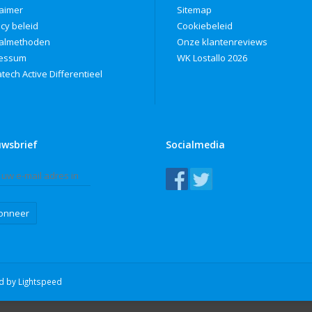
laimer
Sitemap
acy beleid
Cookiebeleid
almethoden
Onze klantenreviews
ressum
WK Lostallo 2026
tech Active Differentieel
uwsbrief
Socialmedia
onneer
ed by
Lightspeed