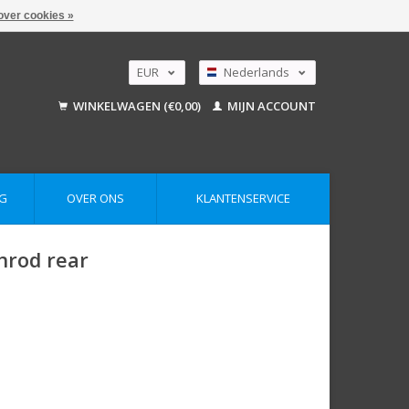
over cookies »
EUR
Nederlands
GBP
Deutsch
WINKELWAGEN (€0,00)
MIJN ACCOUNT
English
USD
AUD
G
OVER ONS
KLANTENSERVICE
shrod rear