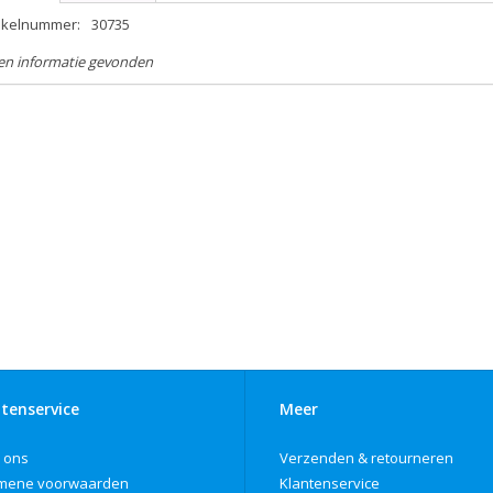
tikelnummer:
30735
en informatie gevonden
tenservice
Meer
 ons
Verzenden & retourneren
mene voorwaarden
Klantenservice