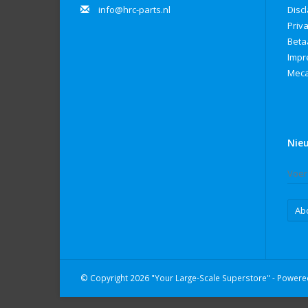
info@hrc-parts.nl
Disc
Priv
Beta
Imp
Meca
Nie
Ab
© Copyright 2026 "Your Large-Scale Superstore" - Power