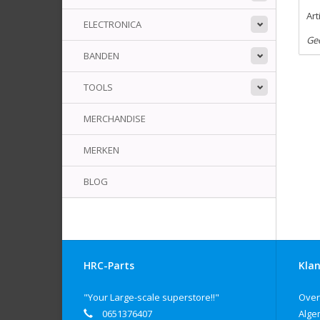
Ar
ELECTRONICA
Ge
BANDEN
TOOLS
MERCHANDISE
MERKEN
BLOG
HRC-Parts
Klan
"Your Large-scale superstore!!"
Over
0651376407
Alge