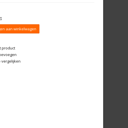
t
en aan winkelwagen
t product
 toevoegen
vergelijken